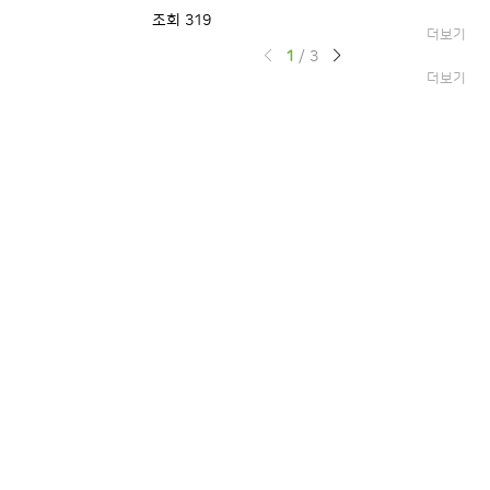
조회 319
조
더보기
1
/
3
더보기