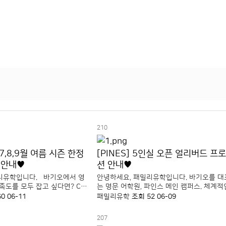
210
7,8,9월 여름 시즌 한정
[PINES] 5인실 오픈 얼리버드 프
 안내♥
션 안내♥
리유학입니다. 바기오에서 영
안녕하세요, 패밀리유학입니다. 바기오를 대
도를 모두 잡고 싶다면? CN
는 명문 어학원, 파인스 메인 캠퍼스. 체계적
예 수업과 꼼꼼한 학생 관리,
레벨 시스템과 검증된 강사진, 그리고 오랜 
60
06-11
패밀리유학
조회 52
06-09
 강점인 바기오 어학원입니
노하우를 바탕으로 매년 많은 학생들이 선택
물론, 친구들과의 추억까지 남길
는 바기오 대표 어학원입니다. 다양한 국적의
207
생들과 함께 생활하며 자연스럽..