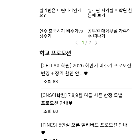
필리핀은 어떤나라인가
필리핀 지역별 어학원 한
출국
요?
눈에 보기
기
연수 출국시기 비수기vs
공무원 대학부설 가족연
등
성수기
수 떠나기
확
1
/
2
학교 프로모션
[CELLA어학원] 2026 하반기 비수기 프로모션
[
변경 + 장기 할인 안내♥
조회 83
[
[CNS어학원] 7,8,9월 여름 시즌 한정 특별
(
프로모션 안내♥
조회 60
[
[PINES] 5인실 오픈 얼리버드 프로모션 안내
업
♥