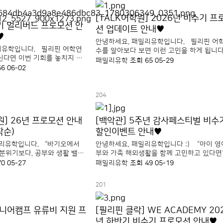
[TALK어학원] 2026년 비수기 프
반기 얼리버드 프로모션 안
션 업데이트 안내♥
♥
안녕하세요, 패밀리유학입니다. 필리핀 어
리유학입니다. 필리핀 어학연
수를 알아보다 보면 이런 고민을 하게 됩니
신다면 이번 기회를 놓치지 마
"영어 공부는 하고 싶은데 너무 빡센 스파르
패밀리유학
조회 65
05-29
속 인기 어학원 등록 시 기존 학원
66
06-02
부담스럽다." 토크어학원은 공부와 생활의 
추가 할인 혜택이 제공됩니다.
을 중요하게 생각하는 성인 학습자들에게 꾸
동일한 연수 기간이라도 더 저렴
히 선택받..
.
204
학원] 26년 프로모션 안내
[백악관] 5주년 감사페스티벌 비수
착순)
할인이벤트 안내♥
리유학입니다. “바기오에서
안녕하세요, 패밀리유학입니다 :) “아이 
 분위기보다, 공부와 생활 밸런
부와 가족 해외생활을 함께 고민하고 있다면?
요?” 이에듀어학원은
필리핀 클락 백악관 어학원(BEA Academy
70
05-27
패밀리유학
조회 49
05-19
적 부담 덜한 학습 분위기, 안
가족연수와 주니어 관리형 프로그램 문의가 
로 꾸준히 문의가 이어지는
준히 이어지는 어학원 중 하나입니다. 1:..
201
 주니어캠프 유류비 지원 프
[필리핀 클락] WE ACADEMY 20
년 하반기 비수기 프로모션 안내♥