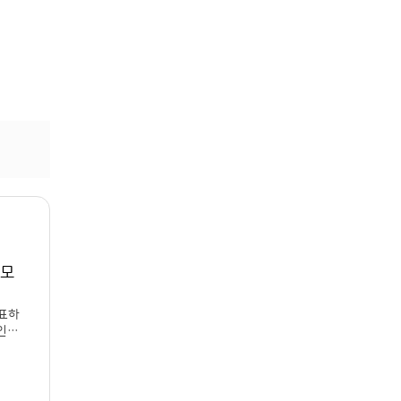
로모
표하
인
운영
하
 학