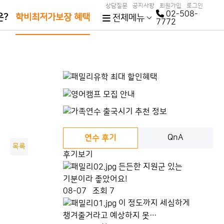
상담질문
공지사항
회원가입
로그인
02-508-
은?
학비최저가보장 혜택
전체메뉴
7772
QnA
연수 후기
목록
후기보기
든든한 지원군 있는
기분이라 좋았어요!
08-07
조회 7
이 정도까지 세심하게
챙겨줄거라고 예상하지 못…