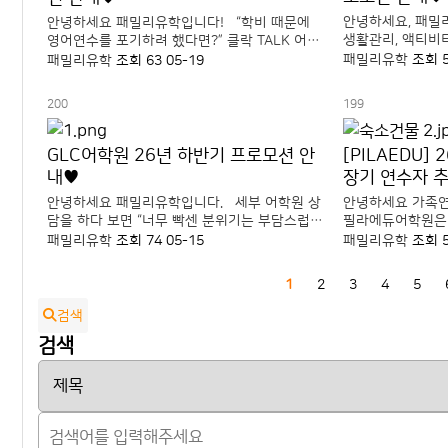
안녕하세요, 패
안녕하세요 패밀리유학입니다! “학비 때문에
생활관리, 액티비
영어연수를 포기하려 했다면?” 클락 TALK 어학
오 인기 주니어캠프, J
원이 20대의 도전을 응원하기 위해 학비 전액 면
패밀리유학
조회 
패밀리유학
조회 63
05-19
관리형 시스템과 
제 프로모션을 진행합니다. 단순 할인 이벤트가
로 매년 학부모 
아닌 ESL·IELTS·TOEIC 과정까지 학비 0원으
200
199
프 중 하나입니다..
로..
GLC어학원 26년 하반기 프로모션 안
[PILAEDU
내♥
장기 연수자 
안녕하세요 패밀리유학입니다. 세부 어학원 상
안녕하세요 가족연
담을 하다 보면 “너무 빡센 분위기는 부담스럽
필라에듀어학원은 세
고, 공부도 하면서 생활은 조금 편했으면 좋겠
어학원으로, 생활
패밀리유학
조회 74
05-15
패밀리유학
조회 
다” 라고 말씀하시는 분들이 꽤 있습니다. 그런
시설로 꾸준히 문
분들이 비교적 많이 찾아보는 어학원 중 하나가
니다. 주변에 쇼핑몰·카페·식당 등 다양한 생활
1
2
3
4
5
바로 GLC 입..
인프라가 형성되어 
검색
검색