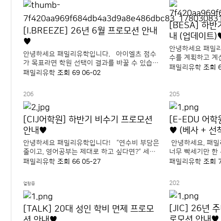
[BESA] 하
[I.BREEZE] 26년 6월 프로모션 안내
내 (업데이트)
♥
안녕하세요 패밀
안녕하세요 패밀리유학입니다. 아이엘츠 점수
수를 계획하고 계
가 목표라면 학원 선택이 결과를 바꿀 수 있습니
세요. BESA 소
패밀리유학
조회 
다. 아이브리즈는 공식 IELTS 시험센터를 운영
패밀리유학
조회 69
06-02
프로모션에 더해 
하는 세부 대표 아이엘츠 전문 어학원으로, 시험
동일한 어학원, 
대비에 최적화된 커리큘럼과 체계적인 학습 관
한 비용으로 등록.
206
205
리 시스템을 갖추고 있..
[CIJ어학원] 하반기 비수기 프로모션
[E-EDU 어
안내♥
♥ (베사 + 선
안녕하세요 패밀리유학입니다! “연수비 부담은
안녕하세요, 패밀
줄이고, 영어공부는 제대로 하고 싶다면?” 세부
너무 빡세기만 한
CIJ 어학원은 깔끔한 시설과 안정적인 생활환경,
스를 중요하게 생각하시나
패밀리유학
조회 66
05-27
패밀리유학
조회 
꾸준한 학습 관리로 많은 학생들이 선택하는 세
깔끔한 시설과 비교
부 인기 어학원입니다. 특히 이번 2026 특파원
정적인 생활환경으
202
열람중
프로모..
바기오 ..
[JIC] 26년
[TALK] 20대 성인 학비 면제 프로모
로모션 안내♥
션 안내♥