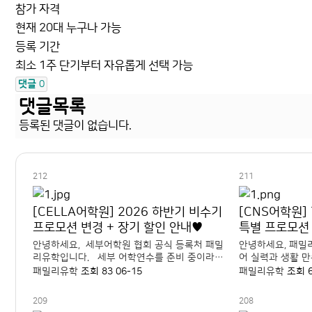
참가 자격
현재 20대 누구나 가능
등록 기간
최소 1주 단기부터 자유롭게 선택 가능
댓글
0
댓글목록
등록된 댓글이 없습니다.
212
211
[CELLA어학원] 2026 하반기 비수기
[CNS어학원] 
프로모션 변경 + 장기 할인 안내♥
특별 프로모션
안녕하세요, 세부어학원 협회 공식 등록처 패밀
안녕하세요, 패밀
리유학입니다. 세부 어학연수를 준비 중이라면
어 실력과 생활 만족
2026년 셀라(CELLA) 프로모션을 꼭 확인해보
S 캠퍼스는 소수정
패밀리유학
조회 83
06-15
패밀리유학
조회 
세요! 셀라 어학원은 학생 성향에 따라 집중 학
다양한 액티비티가
습형 캠퍼스와 도심 생활형 캠퍼스를 선택할 수..
다. 영어 공부는 
209
208
수 있어 만족도..