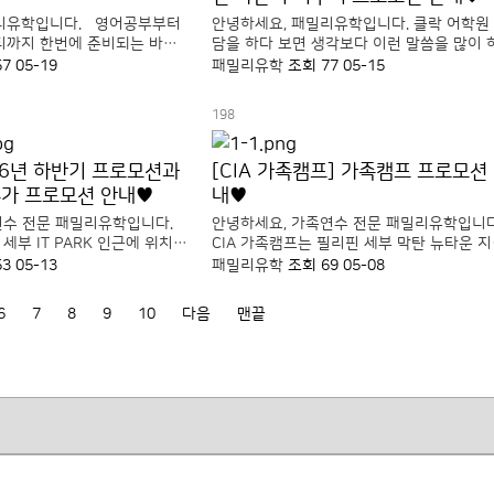
밀리유학입니다. 영어공부부터
안녕하세요, 패밀리유학입니다. 클락 어학원
티까지 한번에 준비되는 바기
담을 하다 보면 생각보다 이런 말씀을 많이 
IC 주니어캠프! 체계적인
니다. “세부처럼 너무 복잡하거나 시끄러운 
57
05-19
패밀리유학
조회 77
05-15
비교적 시원한 바기오 환경으
기는 조금 부담돼요” “공부는 하고 싶은데 
문의가 꾸준히 이어지고 있는 캠
까지 너무 빡센 건 힘들 것 같아요” 그런 분
198
.
비교적 많이 찾아보는 어학..
] 26년 하반기 프로모션과
[CIA 가족캠프] 가족캠프 프로모션
추가 프로모션 안내♥
내♥
수 전문 패밀리유학입니다.
안녕하세요, 가족연수 전문 패밀리유학입니
부 IT PARK 인근에 위치한
CIA 가족캠프는 필리핀 세부 막탄 뉴타운 
 편의성이 좋은 위치와 깔끔한
에서 운영되는 가족연수 프로그램으로, 자
53
05-13
패밀리유학
조회 69
05-08
의가 이어지고 있는 어학원입
학부모가 함께 영어연수를 진행할 수 있는 
형 영어캠프입니다. 주니어는 1:1 수업과 
6
7
8
9
10
다음
맨끝
있어 ..
업을 함..