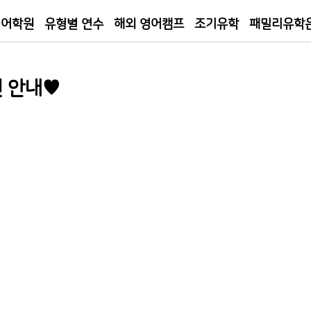
 어학원
유형별 연수
해외 영어캠프
조기유학
패밀리유학
션 안내♥