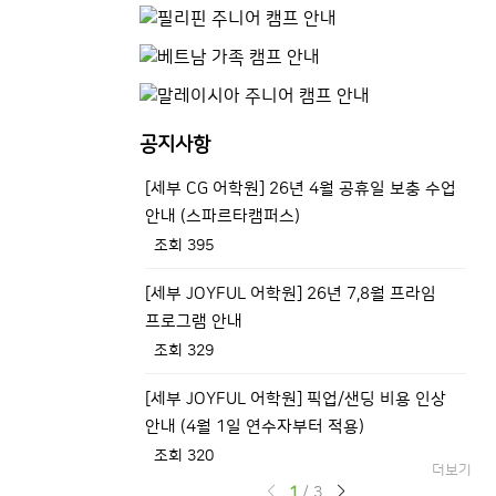
공지사항
[세부 CG 어학원] 26년 4월 공휴일 보충 수업
[
안내 (스파르타캠퍼스)
새
조회 395
조
[세부 JOYFUL 어학원] 26년 7,8월 프라임
[
프로그램 안내
신
조회 329
조
[세부 JOYFUL 어학원] 픽업/샌딩 비용 인상
[
안내 (4월 1일 연수자부터 적용)
(
조회 320
조
더보기
1
/
3