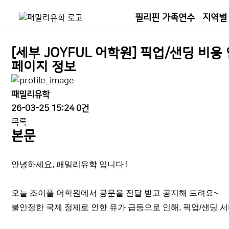
필리핀 가족연수
지역별
[세부 JOYFUL 어학원] 픽업/샌딩 비용
페이지 정보
패밀리유학
26-03-25 15:24
0건
목록
본문
안녕하세요, 패밀리유학 입니다 !
오늘 조이풀 어학원에서 공문을 전달 받고 공지해 드려요~
불안정한 국제 정제로 인한 유가 급등으로 인해, 픽업/샌딩 