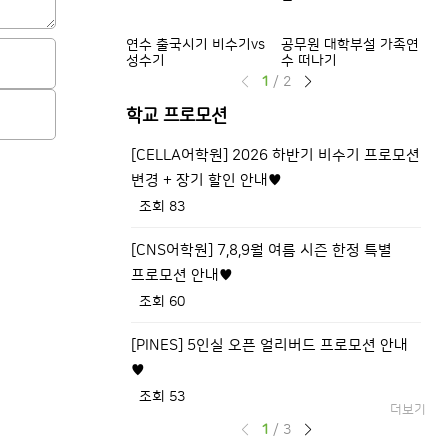
연수 출국시기 비수기vs
공무원 대학부설 가족연
등
성수기
수 떠나기
확
1
/
2
학교 프로모션
[CELLA어학원] 2026 하반기 비수기 프로모션
[
변경 + 장기 할인 안내♥
조회 83
[
[CNS어학원] 7,8,9월 여름 시즌 한정 특별
(
프로모션 안내♥
조회 60
[
[PINES] 5인실 오픈 얼리버드 프로모션 안내
업
♥
조회 53
더보기
1
/
3