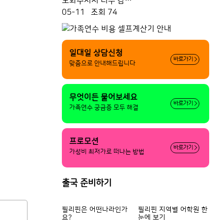
도와주셔서 너무 감…
05-11
조회 74
일대일 상담신청
바로가기
맞춤으로 안내해드립니다
무엇이든 물어보세요
바로가기
가족연수 궁금증 모두 해결
프로모션
바로가기
가성비 최저가로 떠나는 방법
출국 준비하기
필리핀은 어떤나라인가
필리핀 지역별 어학원 한
출국
요?
눈에 보기
기