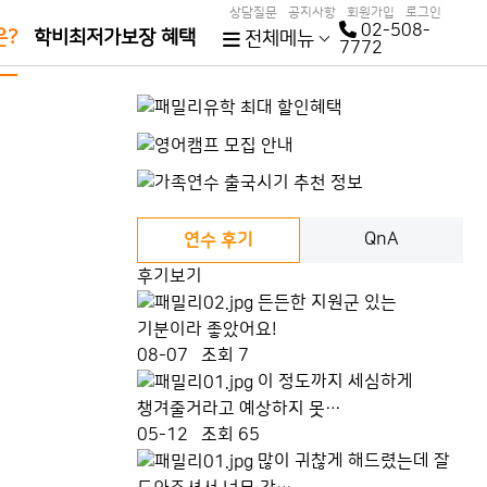
상담질문
공지사항
회원가입
로그인
02-508-
은?
학비최저가보장 혜택
전체메뉴
7772
QnA
연수 후기
후기보기
든든한 지원군 있는
기분이라 좋았어요!
08-07
조회 7
이 정도까지 세심하게
챙겨줄거라고 예상하지 못…
05-12
조회 65
많이 귀찮게 해드렸는데 잘