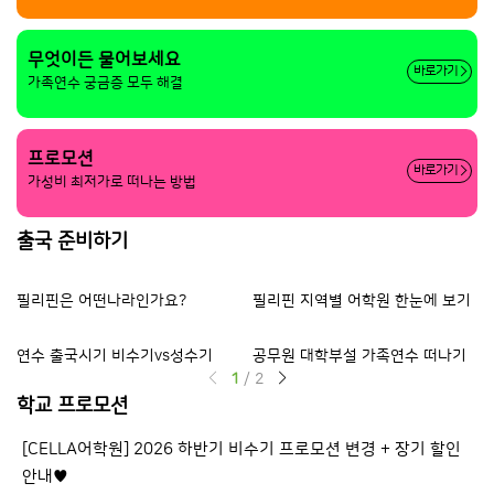
무엇이든 물어보세요
바로가기
가족연수 궁금증 모두 해결
프로모션
바로가기
가성비 최저가로 떠나는 방법
출국 준비하기
필리핀은 어떤나라인가요?
필리핀 지역별 어학원 한눈에 보기
출
연수 출국시기 비수기vs성수기
공무원 대학부설 가족연수 떠나기
등
1
/
2
학교 프로모션
[CELLA어학원] 2026 하반기 비수기 프로모션 변경 + 장기 할인
[
안내♥