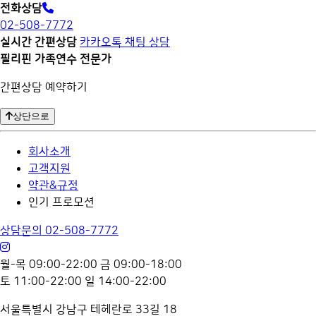
전화상담
02-508-7772
실시간 간편상담
카
카오
톡
채팅
상담
필리핀 가족연수 전문가
간편상담 예약하기
상단으로
회사소개
고객지원
약관&규정
인기 프로모션
상담문의
02-508-7772
인스타그램 바로가기
카카오톡 바로가기
월-목 09:00-22:00 금 09:00-18:00
토 11:00-22:00 일 14:00-22:00
서울특별시 강남구 테헤란로 33길 18