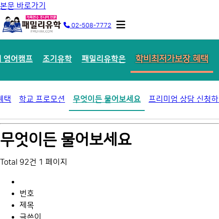
본문 바로가기
02-508-7772
학비최저가보장 혜택
 영어캠프
조기유학
패밀리유학은
혜택
학교 프로모션
무엇이든 물어보세요
프리미엄 상담 신청
무엇이든 물어보세요
Total 92건
1 페이지
무엇이든 물어보세요 목록
번호
제목
글쓴이