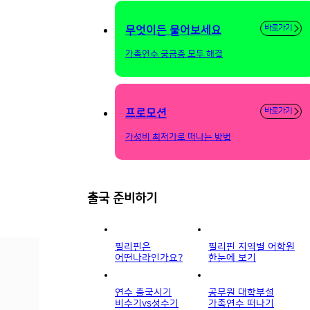
바로가기
무엇이든 물어보세요
가족연수 궁금증 모두 해결
바로가기
프로모션
가성비 최저가로 떠나는 방법
출국 준비하기
필리핀은
필리핀 지역별 어학원
어떤나라인가요?
한눈에 보기
연수 출국시기
공무원 대학부설
비수기vs성수기
가족연수 떠나기