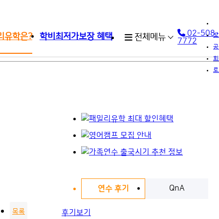
02-508-
리유학은?
학비최저가보장 혜택
상
전체메뉴
7772
공
회
로
QnA
연수 후기
목록
후기보기