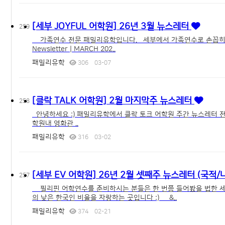
[세부 JOYFUL 어학원] 26년 3월 뉴스레터
259
가족연수 전문 패밀리유학입니다. 세부에서 가족연수로 손꼽히는 학
Newsletter | MARCH 202..
패밀리유학
306
03-07
[클락 TALK 어학원] 2월 마지막주 뉴스레터
258
안녕하세요 :) 패밀리유학에서 클락 토크 어학원 주간 뉴스레터 전달드립니다. * 몽골 에이젼시 협약으로 토크 어학원 국
학원내 영화관 ..
패밀리유학
316
03-02
[세부 EV 어학원] 26년 2월 셋째주 뉴스레터 (국적/
257
필리핀 어학연수를 준비하시는 분들은 한 번쯤 들어봤을 법한 세부 
의 낮은 한국인 비율을 자랑하는 곳입니다 :) &..
패밀리유학
374
02-21