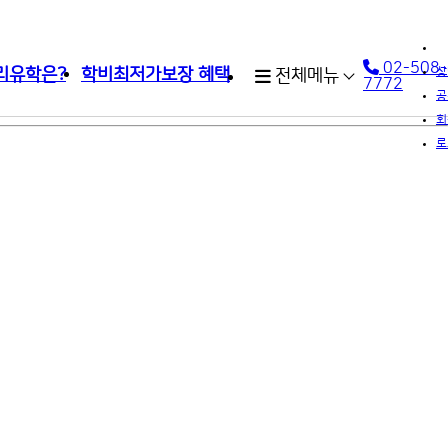
02-508-
리유학은?
학비최저가보장 혜택
상
전체메뉴
7772
공
회
로