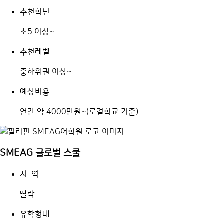
추천학년
초5 이상~
추천레벨
중하위권 이상~
예상비용
연간 약 4000만원~(로컬학교 기준)
SMEAG 글로벌 스쿨
지 역
딸락
유학형태