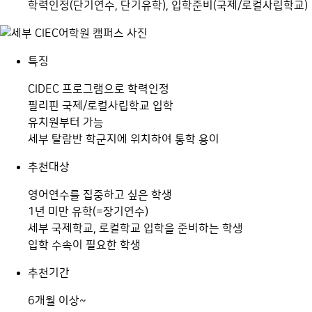
학력인정(단기연수, 단기유학), 입학준비(국제/로컬사립학교)
특징
CIDEC 프로그램으로 학력인정
필리핀 국제/로컬사립학교 입학
유치원부터 가능
세부 탈람반 학군지에 위치하여 통학 용이
추천대상
영어연수를 집중하고 싶은 학생
1년 미만 유학(=장기연수)
세부 국제학교, 로컬학교 입학을 준비하는 학생
입학 수속이 필요한 학생
추천기간
6개월 이상~