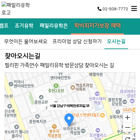
02-508-7772
학비최저가보장 혜택
어캠프
조기유학
패밀리유학은
무엇이든 물어보세요
프리미엄 상담 신청하기
오시는길
찾아오시는길
필리핀 가족연수 패밀리유학 방문상담 찾아오시는 길
서울 강남구 테헤란로33길 18